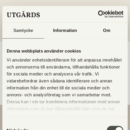
TACK FÖR DIN ANMÄLAN, JOHN!
Du får inom 5-10 min ett mejl med länk till webinaret
(kolla din skräpkorg om du inte hittar det).
Samtycke
Information
Om
Denna webbplats använder cookies
Order not found. You cannot access this page
Vi använder enhetsidentifierare för att anpassa innehållet
directly.
och annonserna till användarna, tillhandahålla funktioner
för sociala medier och analysera vår trafik. Vi
vidarebefordrar även sådana identifierare och annan
information från din enhet till de sociala medier och
En orderbekträftelse har skickats till din e-postadress.
annons- och analysföretag som vi samarbetar med.
Dessa kan i sin tur kombinera informationen med annan
information som du har tillhandahållit eller som de har
samlat in när du har använt deras tjänster.
Samtyckesval