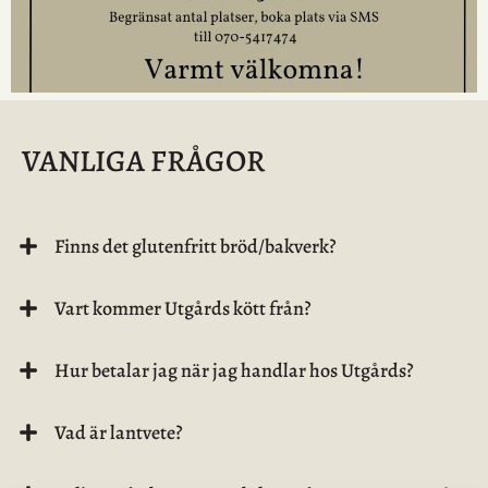
VANLIGA FRÅGOR
Finns det glutenfritt bröd/bakverk?
Vart kommer Utgårds kött från?
Hur betalar jag när jag handlar hos Utgårds?
Vad är lantvete?