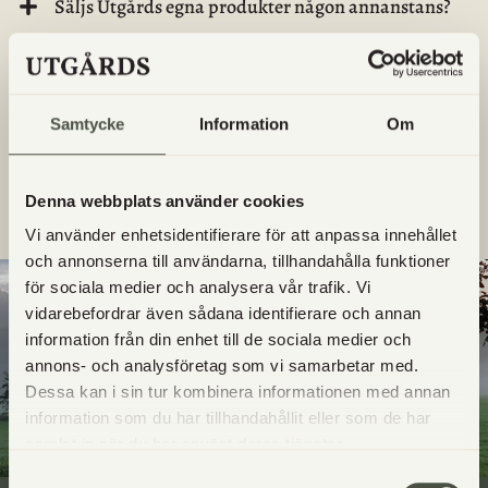
Säljs Utgårds egna produkter någon annanstans?
Vilka dagar finns det nybakat i gårdsbutiken?
Samtycke
Information
Om
Vilka bröd är bakade på surdeg?
Får jag ta med hunden till Utgård?
Denna webbplats använder cookies
Vi använder enhetsidentifierare för att anpassa innehållet
och annonserna till användarna, tillhandahålla funktioner
för sociala medier och analysera vår trafik. Vi
vidarebefordrar även sådana identifierare och annan
information från din enhet till de sociala medier och
annons- och analysföretag som vi samarbetar med.
Dessa kan i sin tur kombinera informationen med annan
information som du har tillhandahållit eller som de har
samlat in när du har använt deras tjänster.
Samtyckesval