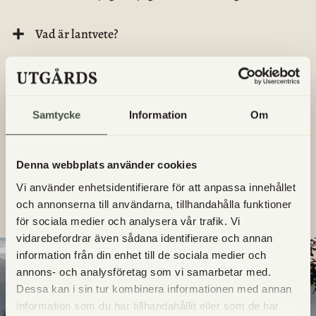
Vad är lantvete?
Säljs Utgårds egna produkter någon annanstans?
Vilka dagar finns det nybakat i gårdsbutiken?
Samtycke
Information
Om
Vilka bröd är bakade på surdeg?
Denna webbplats använder cookies
Vi använder enhetsidentifierare för att anpassa innehållet
Får jag ta med hunden till Utgård?
och annonserna till användarna, tillhandahålla funktioner
för sociala medier och analysera vår trafik. Vi
vidarebefordrar även sådana identifierare och annan
information från din enhet till de sociala medier och
annons- och analysföretag som vi samarbetar med.
Dessa kan i sin tur kombinera informationen med annan
information som du har tillhandahållit eller som de har