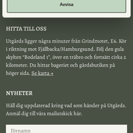
Vecka 36-37 är bageriet semesterstängt (gårdsbutiken är öppen
Avvisa
som vanligt).
HITTA TILL OSS
Utgårds ligger några minuter från Grindmotet, E6. Kör
i riktning mot Fjällbacka/Hamburgsund. Följ den gula
skylten “Bodeland 1”, över en träbro och fortsätt cirka 2
kilometer. Du hittar bageriet och gårdsbutiken på
höger sida.
Se karta →
NYHETER
Håll dig uppdaterad kring vad som händer på Utgårds.
Anmäl dig till våra mailutskick här.