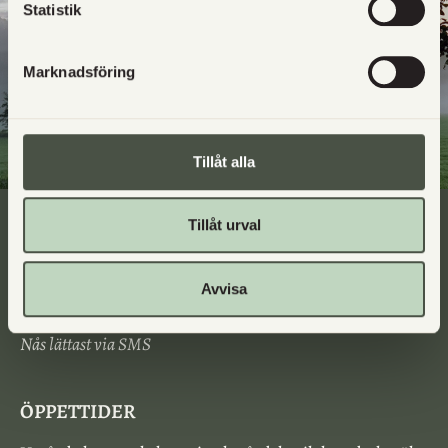
Statistik
Marknadsföring
Tillåt alla
Tillåt urval
KONTAKTA OSS
johanna@utgards.se
Avvisa
0705417474
Nås lättast via SMS
ÖPPETTIDER