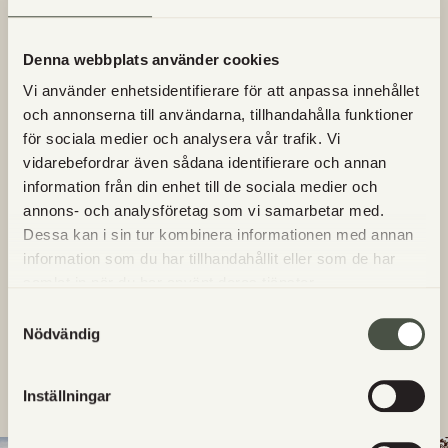
Vart kommer Utgårds kött från?
Denna webbplats använder cookies
Hur betalar jag när jag handlar hos Utgårds?
Vi använder enhetsidentifierare för att anpassa innehållet
och annonserna till användarna, tillhandahålla funktioner
för sociala medier och analysera vår trafik. Vi
Vad är lantvete?
vidarebefordrar även sådana identifierare och annan
information från din enhet till de sociala medier och
Säljs Utgårds egna produkter någon annanstans?
annons- och analysföretag som vi samarbetar med.
Dessa kan i sin tur kombinera informationen med annan
Vilka dagar finns det nybakat i gårdsbutiken?
information som du har tillhandahållit eller som de har
samlat in när du har använt deras tjänster.
Samtyckesval
Vilka bröd är bakade på surdeg?
Nödvändig
Får jag ta med hunden till Utgård?
Inställningar