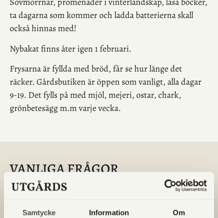
Sovmorrnar, promenader i vinterlandskap, läsa böcker,
ta dagarna som kommer och ladda batterierna skall
också hinnas med!
Nybakat finns åter igen 1 februari.
Frysarna är fyllda med bröd, får se hur länge det
räcker. Gårdsbutiken är öppen som vanligt, alla dagar
9-19. Det fylls på med mjöl, mejeri, ostar, chark,
grönbetesägg m.m varje vecka.
VANLIGA FRÅGOR
Finns det glutenfritt bröd/bakverk?
Samtycke
Information
Om