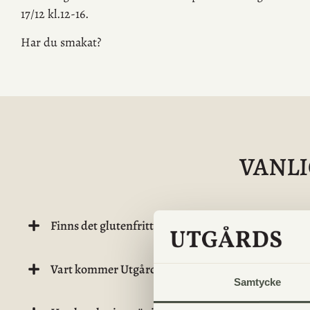
17/12 kl.12-16.
Har du smakat?
VANL
Finns det glutenfritt bröd/bakverk?
Vart kommer Utgårds kött från?
Samtycke