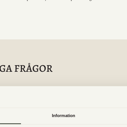
IGA FRÅGOR
Säljs Utgårds egna produkter någon annanst
Vilka dagar finns det nybakat i gårdsbutiken?
Information