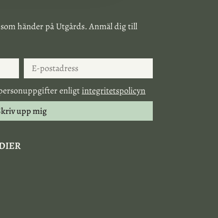
 som händer på Utgårds. Anmäl dig till
personuppgifter enligt
integritetspolicyn
kriv upp mig
EDIER