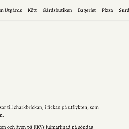
m Utgårds
Kött
Gårdsbutiken
Bageriet
Pizza
Surd
sar till charkbrickan, i fickan på utflykten, som
m.
iken och även på KKVs julmarknad på söndag