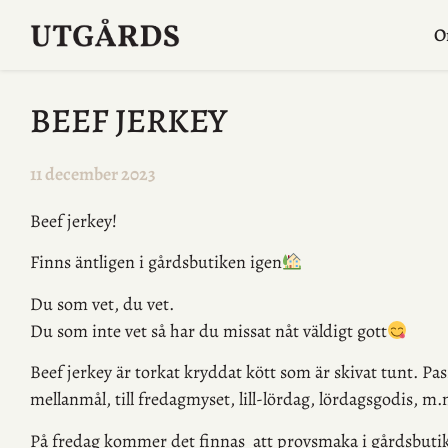
O
BEEF JERKEY
11 december 2023
Beef jerkey!
Finns äntligen i gårdsbutiken igen
Du som vet, du vet.
Du som inte vet så har du missat nåt väldigt gott
Beef jerkey är torkat kryddat kött som är skivat tunt. Pas
mellanmål, till fredagmyset, lill-lördag, lördagsgodis, m.
På fredag kommer det finnas att provsmaka i gårdsbut