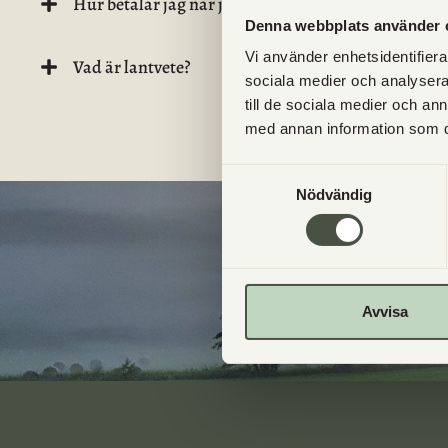
Hur betalar jag när jag handlar hos Utgårds?
Denna webbplats använder 
Vi använder enhetsidentifierar
Vad är lantvete?
sociala medier och analysera 
till de sociala medier och a
med annan information som du 
Samtyckesval
Nödvändig
Avvisa