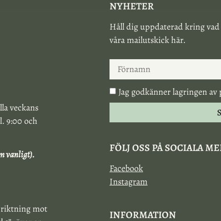
NYHETER
Håll dig uppdaterad kring vad
våra mailutskick här.
Jag godkänner lagringen av 
lla veckans
S
l. 9:00 och
FÖLJ OSS PÅ SOCIALA M
m vanligt).
Facebook
Instagram
 riktning mot
INFORMATION