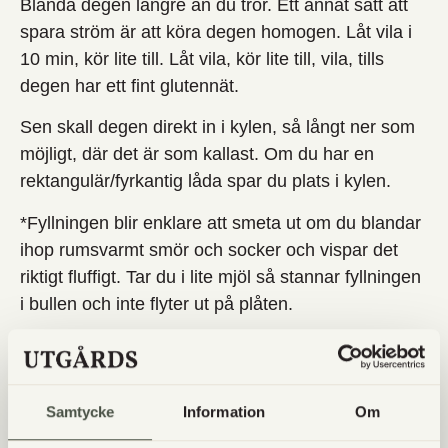
Blanda degen längre än du tror. Ett annat sätt att
spara ström är att köra degen homogen. Låt vila i
10 min, kör lite till. Låt vila, kör lite till, vila, tills
degen har ett fint glutennät.
Sen skall degen direkt in i kylen, så långt ner som
möjligt, där det är som kallast. Om du har en
rektangulär/fyrkantig låda spar du plats i kylen.
*Fyllningen blir enklare att smeta ut om du blandar
ihop rumsvarmt smör och socker och vispar det
riktigt fluffigt. Tar du i lite mjöl så stannar fyllningen
i bullen och inte flyter ut på plåten.
*När du ska jäsa upp bullarna innan gräddning kan
du tända lampan i ugnen, koka upp vatten i en
kastrull eller vattenkokare och ställ in i botten.
Samtycke
Information
Om
Ingen handduk över bullarna för den kommer