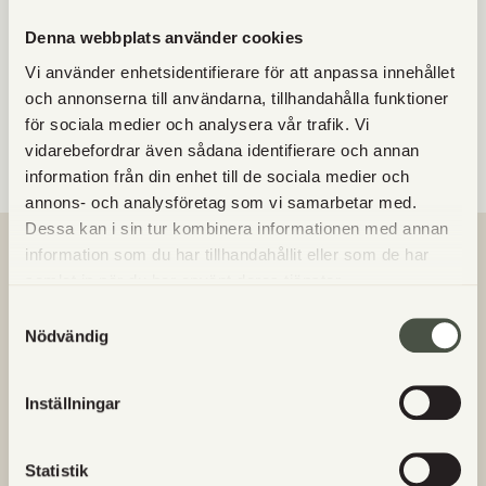
fastna i degen. Då gör du ett jässkåp som skyndar
på jäsningen. När de nästan jäst klart tar du ut dom
Denna webbplats använder cookies
och startar ugnen. Du ska låta dom jäsa längre än
Vi använder enhetsidentifierare för att anpassa innehållet
du tror, då blir bullarna saftigare och godare.
och annonserna till användarna, tillhandahålla funktioner
för sociala medier och analysera vår trafik. Vi
Lycka till med bullbaket!
vidarebefordrar även sådana identifierare och annan
information från din enhet till de sociala medier och
annons- och analysföretag som vi samarbetar med.
Dessa kan i sin tur kombinera informationen med annan
information som du har tillhandahållit eller som de har
VANLIGA FRÅGOR
samlat in när du har använt deras tjänster.
Samtyckesval
Nödvändig
Finns det glutenfritt bröd/bakverk?
Inställningar
Vart kommer Utgårds kött från?
Statistik
Hur betalar jag när jag handlar hos Utgårds?