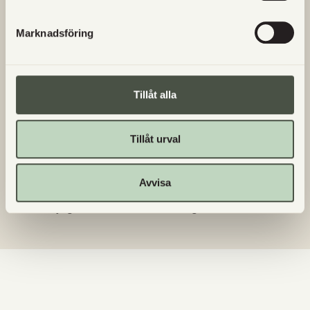
Marknadsföring
Vad är lantvete?
Säljs Utgårds egna produkter någon
annanstans?
Tillåt alla
Vilka dagar finns det nybakat i gårdsbutiken?
Tillåt urval
Vilka bröd är bakade på surdeg?
Avvisa
Får jag ta med hunden till Utgård?