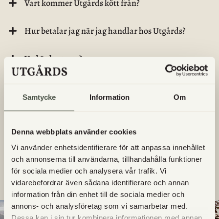
Vart kommer Utgårds kött från?
Hur betalar jag när jag handlar hos Utgårds?
Vad är lantvete?
Säljs Utgårds egna produkter någon annanstans?
Samtycke
Information
Om
Vilka dagar finns det nybakat i gårdsbutiken?
Denna webbplats använder cookies
Vilka bröd är bakade på surdeg?
Vi använder enhetsidentifierare för att anpassa innehållet
och annonserna till användarna, tillhandahålla funktioner
Får jag ta med hunden till Utgård?
för sociala medier och analysera vår trafik. Vi
vidarebefordrar även sådana identifierare och annan
information från din enhet till de sociala medier och
annons- och analysföretag som vi samarbetar med.
Dessa kan i sin tur kombinera informationen med annan