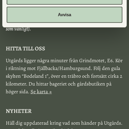
alla veckans dagar, tack vare vår självbetjäning.
Vanligtvis öppnar vi kl. 9:00 och stänger kl. 19:00.
Avvisa
Vecka 36-37 är bageriet semesterstängt (gårdsbutiken är öppen
som vanligt).
HITTA TILL OSS
Utgårds ligger några minuter från Grindmotet, E6. Kör
i riktning mot Fjällbacka/Hamburgsund. Följ den gula
skylten “Bodeland 1”, över en träbro och fortsätt cirka 2
kilometer. Du hittar bageriet och gårdsbutiken på
höger sida.
Se karta →
NYHETER
Håll dig uppdaterad kring vad som händer på Utgårds.