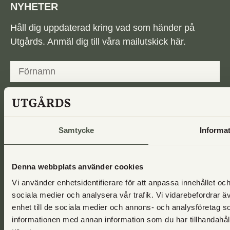
NYHETER
Håll dig uppdaterad kring vad som händer på
Utgårds. Anmäl dig till våra mailutskick här.
Jag godkänner lagringen av personuppgifter
Samtycke
Informa
enligt
integritetspolicyn
Skriv upp mig
Denna webbplats använder cookies
Vi använder enhetsidentifierare för att anpassa innehållet och
FÖLJ OSS PÅ SOCIALA MEDIER
sociala medier och analysera vår trafik. Vi vidarebefordrar ä
enhet till de sociala medier och annons- och analysföretag 
Facebook
informationen med annan information som du har tillhandahåll
Instagram