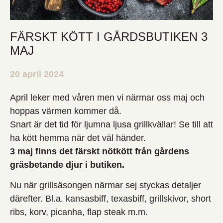
FÄRSKT KÖTT I GÅRDSBUTIKEN 3
MAJ
20 april 2024
April leker med våren men vi närmar oss maj och
hoppas värmen kommer då.
Snart är det tid för ljumna ljusa grillkvällar! Se till att
ha kött hemma när det väl händer.
3 maj finns det färskt nötkött från gårdens
gräsbetande djur i butiken.
Nu när grillsäsongen närmar sej styckas detaljer
därefter. Bl.a. kansasbiff, texasbiff, grillskivor, short
ribs, korv, picanha, flap steak m.m.