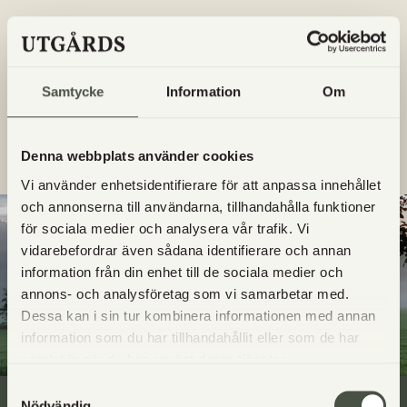
Vilka dagar finns det nybakat i gårdsbutiken?
Vilka bröd är bakade på surdeg?
Samtycke
Information
Om
Får jag ta med hunden till Utgård?
Denna webbplats använder cookies
Vi använder enhetsidentifierare för att anpassa innehållet
och annonserna till användarna, tillhandahålla funktioner
för sociala medier och analysera vår trafik. Vi
vidarebefordrar även sådana identifierare och annan
information från din enhet till de sociala medier och
annons- och analysföretag som vi samarbetar med.
Dessa kan i sin tur kombinera informationen med annan
information som du har tillhandahållit eller som de har
samlat in när du har använt deras tjänster.
Samtyckesval
Nödvändig