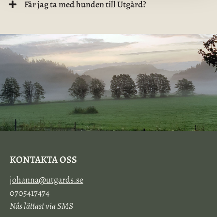
Får jag ta med hunden till Utgård?
KONTAKTA OSS
johanna@utgards.se
0705417474
Nås lättast via SMS