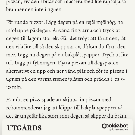
pizzan, riv den i bitar och massera med lite rapsolja så
bränner den inte i ugnen.
För runda pizzor: Lägg degen på en rejäl mjölhög, ha
mjöl uppe på degen. Använd fingrarna och tryck ut
degen till lagom storlek. Går det trögt att få ut den, låt
den vila lite till så den slappnar av, då kan du få ut den
mer. Lägg nu degen på ett bakplåtspapper. Tryck ut lite
till. Lägg på fyllningen. Flytta pizzan till degspaden
alternativt en upp och ner vänd plåt och för in pizzan i
ugnen på den varma stenen/plåten och grädda i ca 5-
10 min.
Har du en pizzaspade att skjutsa in pizzan med
rekommenderar jag att klippa till bakplåtspappret så
det är ungefär lika stort som degen så slipper du bränt
bakplåtspapper överallt sen.