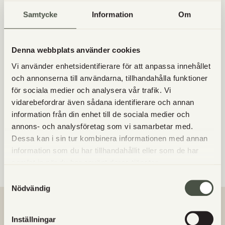
Långpannepizza: Mjöla på bordet ordentligt. Förbered
och ta fram ett bakplåtspapper och lägg nära till hands.
Samtycke
Information
Om
Börja kavla ut degen. När du har den sista kavlingen
kvar innan degen är för tunn, lyft degen och lägg på
Denna webbplats använder cookies
bakplåtspappret, Försök undvik att få med för mycket
Vi använder enhetsidentifierare för att anpassa innehållet
mjöl under. Nu kavlas det sista ut på bakplåtspappret.
och annonserna till användarna, tillhandahålla funktioner
Lägg på fyllningen. Ta en tom plåt, vänd den upp och
för sociala medier och analysera vår trafik. Vi
ner. Dra pizzan upp på den. För över pizzan på den
vidarebefordrar även sådana identifierare och annan
varma stenen/plåten i ugnen och grädda i ca 5-10 min.
information från din enhet till de sociala medier och
annons- och analysföretag som vi samarbetar med.
Lycka till med pizzabaket!
Dessa kan i sin tur kombinera informationen med annan
information som du har tillhandahållit eller som de har
P,s övning ger färdighet
samlat in när du har använt deras tjänster.
Samtyckesval
Nödvändig
VANLIGA FRÅGOR
Inställningar