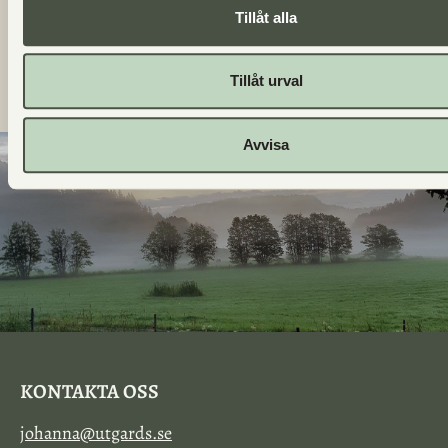
Vilka bröd är bakade på surdeg?
Tillåt alla
Får jag ta med hunden till Utgård?
Tillåt urval
Avvisa
KONTAKTA OSS
johanna@utgards.se