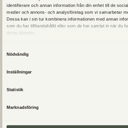
identifierare och annan information från din enhet till de socia
VANLIGA FRÅGOR
medier och annons- och analysföretag som vi samarbetar m
Dessa kan i sin tur kombinera informationen med annan info
som du har tillhandahållit eller som de har samlat in när du h
deras tjänster.
Finns det glutenfritt bröd/bakverk?
Samtyckesval
Vart kommer Utgårds kött från?
Nödvändig
Hur betalar jag när jag handlar hos Utgårds?
Inställningar
Vad är lantvete?
Statistik
Säljs Utgårds egna produkter någon annanstans?
Marknadsföring
Vilka dagar finns det nybakat i gårdsbutiken?