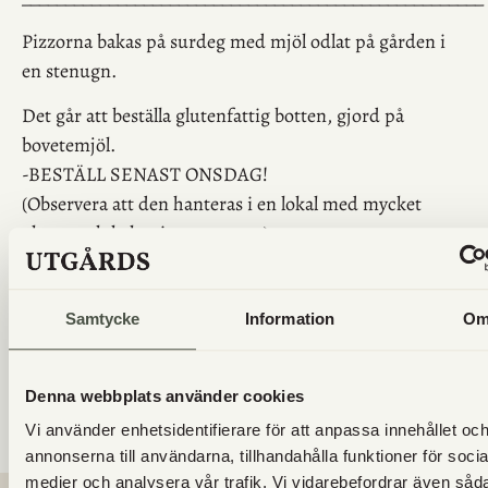
Pizzorna bakas på surdeg med mjöl odlat på gården i
en stenugn.
Det går att beställa glutenfattig botten, gjord på
bovetemjöl.
-BESTÄLL SENAST ONSDAG!
(Observera att den hanteras i en lokal med mycket
gluten och bakas i samma ugn).
_____________________________________________________
Varmt Välkommen med din beställning!
Samtycke
Information
O
Nästa pizzakväll
16 aug med musikquiz
Denna webbplats använder cookies
Vi använder enhetsidentifierare för att anpassa innehållet oc
annonserna till användarna, tillhandahålla funktioner för socia
medier och analysera vår trafik. Vi vidarebefordrar även såd