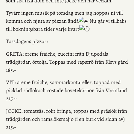
som ska fixa dom och inte Jocke den här veckan!
Tyvärr ingen musik på torsdag men jag hoppas ni vill
komma och njuta av pizzan ändå
Nu går vi tillbaks
till bokningsbara tider varje kvart
Torsdagens pizzor:
GRETA
: creme fraiche, zuccini från Djupedals
trädgårdar, örtolja. Toppas med rapsfrö från Klevs gård
185:-
VIT
: creme fraiche, sommarkantareller, toppad med
picklad rödlökoch rostade bovetekärnor från Värmland
215 :-
JOCKE
: tomatsås, rökt bringa, toppas med gräslök från
trädgården och ramslöksmajjo (i en burk vid sidan av)
215:-