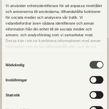
Enrisrökt nötrulle –
gott som pålägg, i paj, i pastasallad
Vi använder enhetsidentifierare för att anpassa innehållet
Enrisrökt bringa –
till pålägg etc
och annonserna till användarna, tillhandahålla funktioner
för sociala medier och analysera vår trafik. Vi
Smaklig spis!
vidarebefordrar även sådana identifierare och annan
information från din enhet till de sociala medier och
annons- och analysföretag som vi samarbetar med.
Dessa kan i sin tur kombinera informationen med annan
information som du har tillhandahållit eller som de har
VANLIGA FRÅGOR
samlat in när du har använt deras tjänster.
Samtyckesval
Nödvändig
Finns det glutenfritt bröd/bakverk?
Inställningar
Vart kommer Utgårds kött från?
Statistik
Hur betalar jag när jag handlar hos Utgårds?