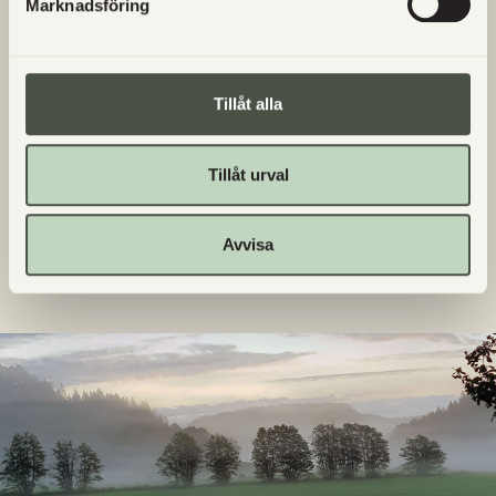
Marknadsföring
Vad är lantvete?
Säljs Utgårds egna produkter någon annanstans?
Tillåt alla
Vilka dagar finns det nybakat i gårdsbutiken?
Tillåt urval
Vilka bröd är bakade på surdeg?
Avvisa
Får jag ta med hunden till Utgård?