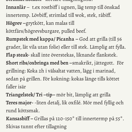
Innanlår
– t.ex rostbiff i ugnen, låg temp till önskad
innertemp. Lövbiff, strimlad till wok, stek, råbiff.
Högrev –
grytkött, kan malas till
köttfärs/högrevsburgare, pulled beef.
Rumpstek med kappa/ Picanha
–
God att grilla (till 56
grader, låt vila utan folie) eller till stek. Lämplig att fylla.
Flap steak-
skall inte överstekas, liknande flankstek.
Short ribs/oxbringa med ben –
smakrikt, jättegott. För
grillning: Koka 2h i välsaltat vatten, lägg i marinad,
sedan på grillen. För kokning: kokas länge tills köttet
faller isär
Triangelstek/ Tri –tip–
mör bit, lämplig att grilla
Teres major-
-liten detalj, lik oxfilé. Mör med fyllig och
rund köttsmak.
Kansasbiff –
Grillas på 120-150* till innertermp på 55*.
Skivas tunnt efter tillagning