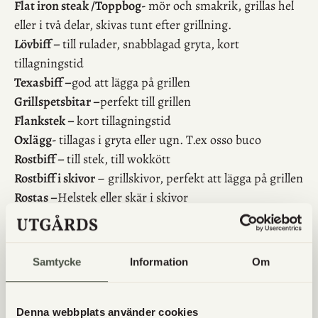
Flat iron steak /Toppbog-
mör och smakrik, grillas hel
eller i två delar, skivas tunt efter grillning.
Lövbiff –
till rulader, snabblagad gryta, kort
tillagningstid
Texasbiff –
god att lägga på grillen
Grillspetsbitar –
perfekt till grillen
Flankstek –
kort tillagningstid
Oxlägg-
tillagas i gryta eller ugn. T.ex osso buco
Rostbiff –
till stek, till wokkött
Rostbiff i skivor
– grillskivor, perfekt att lägga på grillen
Rostas –
Helstek eller skär i skivor
Ryggbiff –
Steks eller grillas i skivor
Entrecote –
Steks eller grillas i skivor
Oxfilé-
Möraste biten. Helstek eller skär i skivor
Samtycke
Information
Om
Talg –
att steka i, smält till att göra egna talgbollar
Oxsvans –
oxsvansgryta
Märgben –
till hunden, koka buljong etc.
Denna webbplats använder cookies