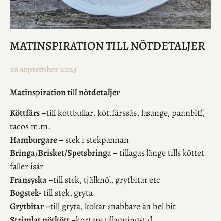
MATINSPIRATION TILL NÖTDETALJER
26 september 2023
Matinspiration till nötdetaljer
Köttfärs –
till köttbullar, köttfärssås, lasange, pannbiff,
tacos m.m.
Hamburgare –
stek i stekpannan
Bringa/Brisket/Spetsbringa –
tillagas länge tills köttet
faller isär
Fransyska –
till stek, tjälknöl, grytbitar etc
Bogstek-
till stek, gryta
Grytbitar –
till gryta, kokar snabbare än hel bit
Strimlat nötkött –
kortare tillagningstid.