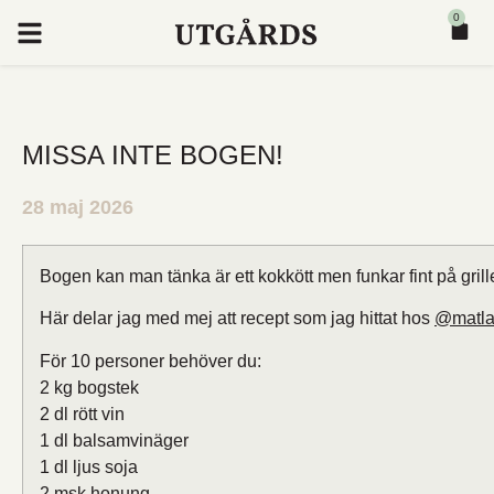
0
MISSA INTE BOGEN!
28 maj 2026
Bogen kan man tänka är ett kokkött men funkar fint på grill
Här delar jag med mej att recept som jag hittat hos
@matla
För 10 personer behöver du:
2 kg bogstek
2 dl rött vin
1 dl balsamvinäger
1 dl ljus soja
2 msk honung