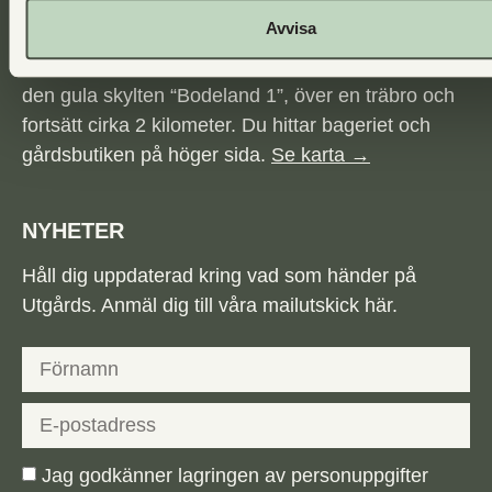
Avvisa
Utgårds ligger några minuter från Grindmotet, E6.
Kör i riktning mot Fjällbacka/Hamburgsund. Följ
den gula skylten “Bodeland 1”, över en träbro och
fortsätt cirka 2 kilometer. Du hittar bageriet och
gårdsbutiken på höger sida.
Se karta →
NYHETER
Håll dig uppdaterad kring vad som händer på
Utgårds. Anmäl dig till våra mailutskick här.
Jag godkänner lagringen av personuppgifter