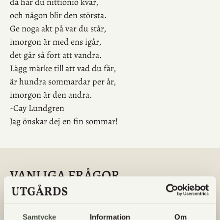
då har du nittionio kvar,
och någon blir den största.
Ge noga akt på var du står,
imorgon är med ens igår,
det går så fort att vandra.
Lägg märke till att vad du får,
är hundra sommardar per år,
imorgon är den andra.
-Cay Lundgren
Jag önskar dej en fin sommar!
VANLIGA FRÅGOR
Finns det glutenfritt bröd/bakverk?
Samtycke
Information
Om