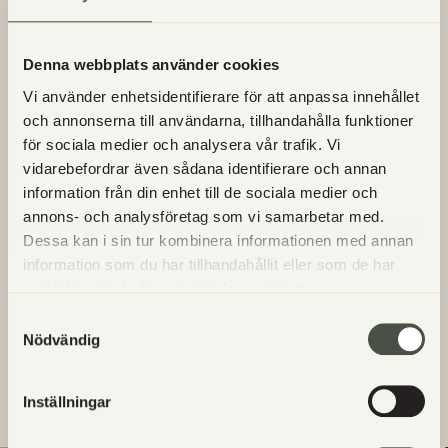
Vart kommer Utgårds kött från?
Denna webbplats använder cookies
Vi använder enhetsidentifierare för att anpassa innehållet
Hur betalar jag när jag handlar hos Utgårds?
och annonserna till användarna, tillhandahålla funktioner
för sociala medier och analysera vår trafik. Vi
Vad är lantvete?
vidarebefordrar även sådana identifierare och annan
information från din enhet till de sociala medier och
Säljs Utgårds egna produkter någon annanstans?
annons- och analysföretag som vi samarbetar med.
Dessa kan i sin tur kombinera informationen med annan
information som du har tillhandahållit eller som de har
Vilka dagar finns det nybakat i gårdsbutiken?
samlat in när du har använt deras tjänster.
Samtyckesval
Vilka bröd är bakade på surdeg?
Nödvändig
Får jag ta med hunden till Utgård?
Inställningar