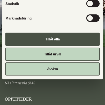
Statistik
Marknadsföring
Tillåt alla
Tillåt urval
KONTAKTA OSS
Avvisa
johanna@utgards.se
0705417474
Nås lättast via SMS
ÖPPETTIDER