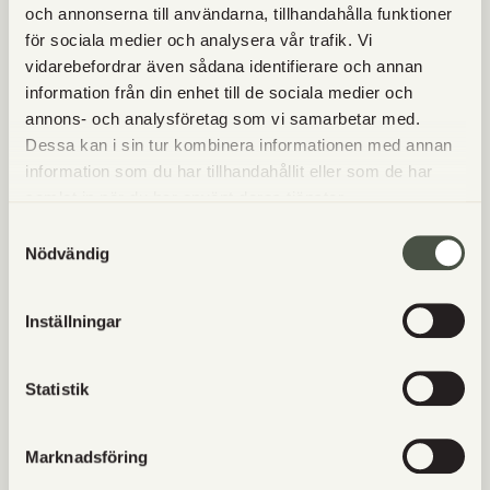
/Johanna med personal
och annonserna till användarna, tillhandahålla funktioner
för sociala medier och analysera vår trafik. Vi
___________________________________________________
vidarebefordrar även sådana identifierare och annan
information från din enhet till de sociala medier och
“Åt eran pizza förra pizzakvällen, det var den godaste pizzan
annons- och analysföretag som vi samarbetar med.
jag ätit!! “- Therese
Dessa kan i sin tur kombinera informationen med annan
information som du har tillhandahållit eller som de har
“ Pizzorna var supergoda”
samlat in när du har använt deras tjänster.
“Mums vilka goda pizzor!”-Katarina
Samtyckesval
Nödvändig
“Åh vad goda pizzor”-Marina
“Tack för underbara pizzor” – Vanessa
Inställningar
“Verkligen fina och goda pizzor!
”- Sofia
Statistik
“”vit” är en av de godaste pizzor jag någonsin smakat, och
definitivt den snyggaste!”-Maja
Marknadsföring
“Supergod Pizza. F hälsar att den glutenfattiga var den godaste