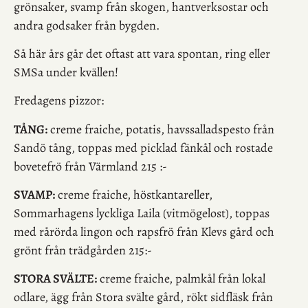
grönsaker, svamp från skogen, hantverksostar och
andra godsaker från bygden.
Så här års går det oftast att vara spontan, ring eller
SMSa under kvällen!
Fredagens pizzor:
TÅNG:
creme fraiche, potatis, havssalladspesto från
Sandö tång, toppas med picklad fänkål och rostade
bovetefrö från Värmland 215 :-
SVAMP:
creme fraiche, höstkantareller,
Sommarhagens lyckliga Laila (vitmögelost), toppas
med rårörda lingon och rapsfrö från Klevs gård och
grönt från trädgården 215:-
STORA SVÄLTE:
creme fraiche, palmkål från lokal
odlare, ägg från Stora svälte gård, rökt sidfläsk från