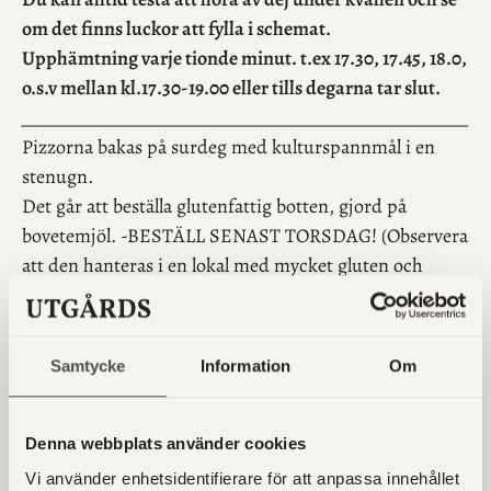
om det finns luckor att fylla i schemat.
Upphämtning varje tionde minut. t.ex 17.30, 17.45, 18.0,
o.s.v mellan kl.17.30-19.00 eller tills degarna tar slut.
___________________________________________________
Pizzorna bakas på surdeg med kulturspannmål i en
stenugn.
Det går att beställa glutenfattig botten, gjord på
bovetemjöl. -BESTÄLL SENAST TORSDAG! (Observera
att den hanteras i en lokal med mycket gluten och
bakas i samma ugn).
___________________________________________________
Varmt Välkommen med din beställning!
Samtycke
Information
Om
Goda drycker, nåt sött eller salt till efterrätt, lördagens
frukostbröd. ägg, yoghurt m.m hittar du samtidigt i
Denna webbplats använder cookies
gårdsbutiken.
Vi använder enhetsidentifierare för att anpassa innehållet