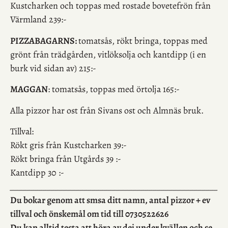
Kustcharken och toppas med rostade bovetefrön från
Värmland 239:-
PIZZABAGARNS:
tomatsås, rökt bringa, toppas med
grönt från trädgården, vitlöksolja och kantdipp (i en
burk vid sidan av) 215:-
MAGGAN
: tomatsås, toppas med örtolja 165:-
Alla pizzor har ost från Sivans ost och Almnäs bruk.
Tillval:
Rökt gris från Kustcharken 39:-
Rökt bringa från Utgårds 39 :-
Kantdipp 30 :-
___________________________________________________
Du bokar genom att smsa ditt namn, antal pizzor + ev
tillval och önskemål om tid till 0730522626
Du kan alltid testa att höra av dej under kvällen och se