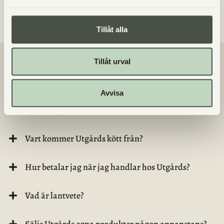
hon ätit”- Marina
Tillåt alla
Tillåt urval
VANLIGA FRÅGOR
Avvisa
Finns det glutenfritt bröd/bakverk?
Vart kommer Utgårds kött från?
Hur betalar jag när jag handlar hos Utgårds?
Vad är lantvete?
Säljs Utgårds egna produkter någon annanstans?