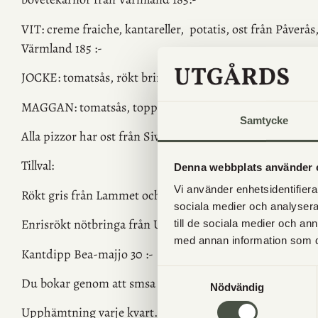
VIT
: creme fraiche, kantareller, potatis, ost från Påverå
Värmland
185 :-
JOCKE
: tomatsås, rökt bringa, toppas med persilja och b
MAGGAN:
tomatsås,
toppad med basilikaolja från Valeby
Samtycke
Alla pizzor har ost
från Sivans ost och Almnäs bruk.
T
illval:
Denna webbplats använder 
Vi använder enhetsidentifierar
Rökt gris från Lammet och bonden 30:-
sociala medier och analysera 
Enrisrökt nötbringa från Utgård 30:-
till de sociala medier och a
med annan information som du 
Kantdipp Bea-majjo 30 :-
Samtyckesval
Du bokar genom att smsa ditt namn, antal pizzor + ev til
Nödvändig
Upphämtning varje kvart. t.ex 17.00, 17.15, 17.30, o.s.v