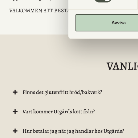
VÄLKOMMEN ATT BESTÄLLA!
Avvisa
VANL
Finns det glutenfritt bröd/bakverk?
Vart kommer Utgårds kött från?
Hur betalar jag när jag handlar hos Utgårds?