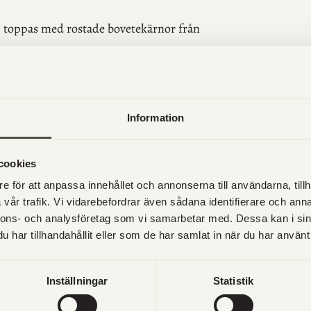
s, toppas med
rostade bovetekärnor från
ea-majjo 195:-
 150:-
Information
cookies
e för att anpassa innehållet och annonserna till användarna, tillh
vår trafik. Vi vidarebefordrar även sådana identifierare och anna
nnons- och analysföretag som vi samarbetar med. Dessa kan i sin
har tillhandahållit eller som de har samlat in när du har använt 
lval och önskemål om tid till 0730522626
Inställningar
Statistik