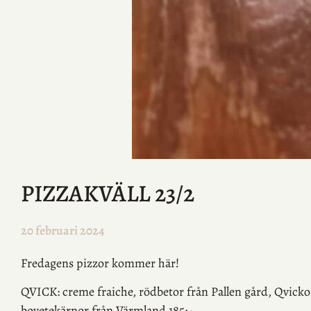
PIZZAKVÄLL 23/2
20 februari 2024
Fredagens pizzor kommer här!
QVICK:
creme fraiche, rödbetor från Pallen gård, Qvicko
bovetekärnor från Värmland
185:-