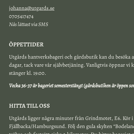
johanna@utgards.se
0705417474
Nås lättast via SMS
ÖPPETTIDER
Utgårds hantverksbageri och gårdsbutik kan du besöka a
dagar, tack vare vår självbetjäning. Vanligtvis öppnar vi k
stänger kl. 19:00.
Vecka 36-37 är bageriet semesterstängt (gårdsbutiken är öppen so
HITTA TILL OSS
Utgårds ligger några minuter från Grindmotet, E6. Kör i
Fjällbacka/Hamburgsund. Följ den gula skylten “Bodeland