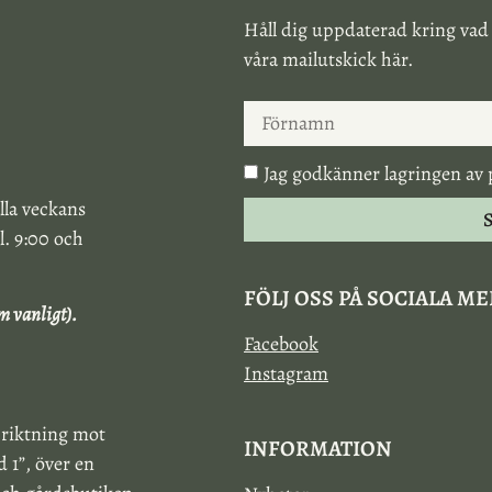
Håll dig uppdaterad kring vad
våra mailutskick här.
Jag godkänner lagringen av 
lla veckans
S
l. 9:00 och
FÖLJ OSS PÅ SOCIALA M
m vanligt).
Facebook
Instagram
 riktning mot
INFORMATION
 1”, över en