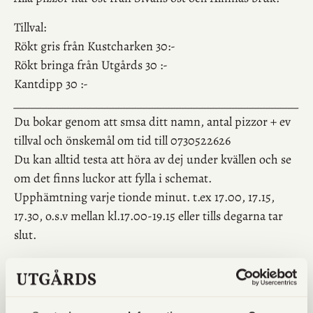
Tillval:
Rökt gris från Kustcharken 30:-
Rökt bringa från Utgårds 30 :-
Kantdipp 30 :-
___________________________________________________
Du bokar genom att smsa ditt namn, antal pizzor + ev
tillval och önskemål om tid till 0730522626
Du kan alltid testa att höra av dej under kvällen och se
om det finns luckor att fylla i schemat.
Upphämtning varje tionde minut. t.ex 17.00, 17.15,
17.30, o.s.v mellan kl.17.00-19.15 eller tills degarna tar
slut.
___________________________________________________
Pizzorna bakas på surdeg med mjöl odlat på gården i
en stenugn.
Det går att beställa glutenfattig botten, gjord på