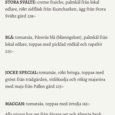
STORA SVÄLTE:
creme fraiche, palmkål från lokal
odlare, rökt sidfläsk från Kustcharken, ägg från Stora
Svälte gård 239:-
BLÅ:
tomatsås, Påverås blå (blåmögelost), palmkål från
lokal odlare, toppas med picklad rödkål och rapsfrö
215:-
JOCKE SPECIAL:
tomatsås, rökt bringa, toppas med
grönt från trädgården, vitlöksolja och rökig majsröra
med majs från Pallen gård 215:-
MAGGAN:
tomatsås, toppas med örtolja 165:-
Alla pizzor har ost från Sivans ost och Almnäs bruk.