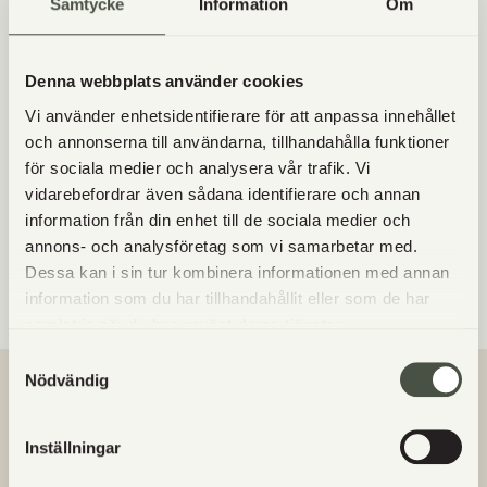
Samtycke
Information
Om
bovetemjöl. -BESTÄLL SENAST TORSDAG! (Observera
att den hanteras i en lokal med mycket gluten och
bakas i samma ugn).
Denna webbplats använder cookies
___________________________________________________
Vi använder enhetsidentifierare för att anpassa innehållet
Varmt Välkommen med din beställning!
och annonserna till användarna, tillhandahålla funktioner
för sociala medier och analysera vår trafik. Vi
Goda drycker, nåt sött eller salt till efterrätt, lördagens
vidarebefordrar även sådana identifierare och annan
frukostbröd. ägg, yoghurt m.m hittar du samtidigt i
information från din enhet till de sociala medier och
gårdsbutiken.
annons- och analysföretag som vi samarbetar med.
/Johanna med personal
Dessa kan i sin tur kombinera informationen med annan
information som du har tillhandahållit eller som de har
samlat in när du har använt deras tjänster.
Samtyckesval
Nödvändig
VANLIGA FRÅGOR
Inställningar