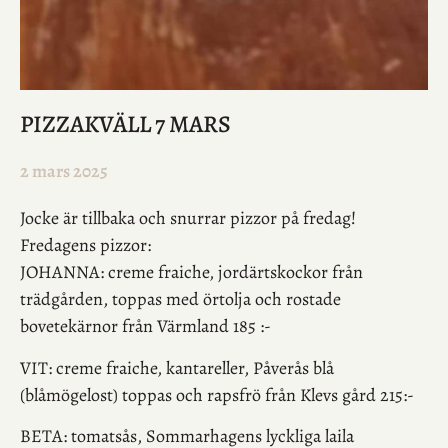
PIZZAKVÄLL 7 MARS
2 mars 2025
Jocke är tillbaka och snurrar pizzor på fredag!
Fredagens pizzor:
JOHANNA:
creme fraiche, jordärtskockor från
trädgården, toppas med örtolja och rostade
bovetekärnor från Värmland 185 :-
VIT
: creme fraiche, kantareller, Påverås blå
(blåmögelost) toppas
och rapsfrö från Klevs gård 215:-
BETA
: tomatsås, Sommarhagens lyckliga laila