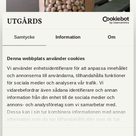
Samtycke
Information
Om
GULA ÄRTOR
Denna webbplats använder cookies
69
kr
Vi använder enhetsidentifierare för att anpassa innehållet
Läs mer
och annonserna till användarna, tillhandahålla funktioner
för sociala medier och analysera vår trafik. Vi
vidarebefordrar även sådana identifierare och annan
information från din enhet till de sociala medier och
annons- och analysföretag som vi samarbetar med.
Dessa kan i sin tur kombinera informationen med annan
information som du har tillhandahållit eller som de har
samlat in när du har använt deras tjänster.
Samtyckesval