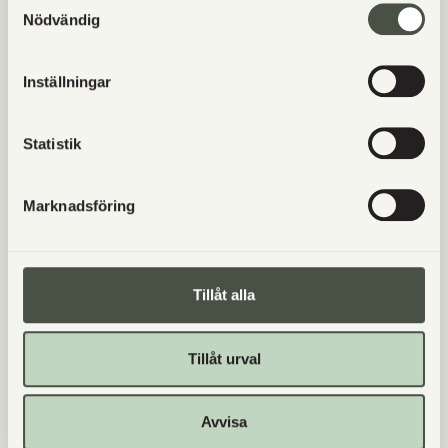
Nödvändig
Inställningar
Statistik
Marknadsföring
Tillåt alla
SKRAPKORT
Tillåt urval
25
kr
Läs mer
Avvisa