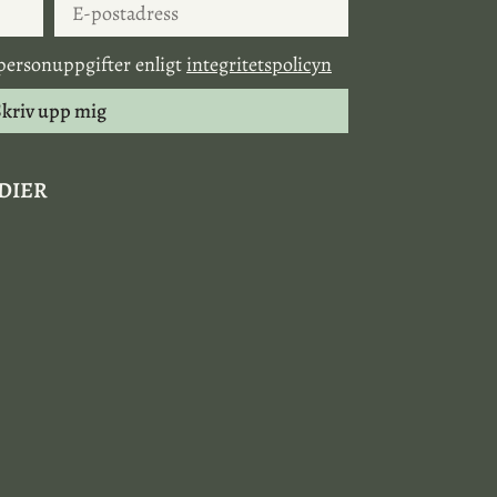
personuppgifter enligt
integritetspolicyn
kriv upp mig
EDIER