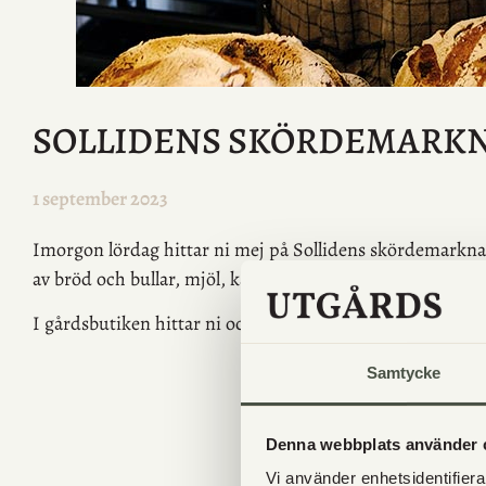
SOLLIDENS SKÖRDEMARKNAD
1 september 2023
Imorgon lördag hittar ni mej på Sollidens skördemarkn
av bröd och bullar, mjöl, kakor m.m.
I gårdsbutiken hittar ni också bröd och bullar.
Samtycke
Denna webbplats använder 
Vi använder enhetsidentifierar