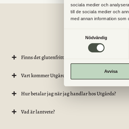
sociala medier och analysera 
till de sociala medier och a
med annan information som du 
VANL
Samtyckesval
Nödvändig
Finns det glutenfritt bröd/bakverk?
Avvisa
Vart kommer Utgårds kött från?
Hur betalar jag när jag handlar hos Utgårds?
Vad är lantvete?