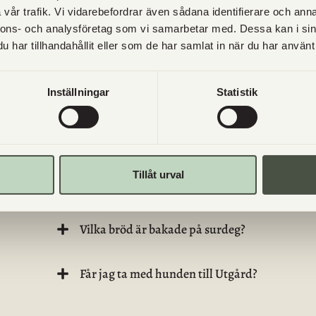
vår trafik. Vi vidarebefordrar även sådana identifierare och anna
nnons- och analysföretag som vi samarbetar med. Dessa kan i sin
har tillhandahållit eller som de har samlat in när du har använt 
IGA FRÅGOR
Inställningar
Statistik
Säljs Utgårds egna produkter någon annanst
Tillåt urval
Vilka dagar finns det nybakat i gårdsbutiken?
Vilka bröd är bakade på surdeg?
Får jag ta med hunden till Utgård?