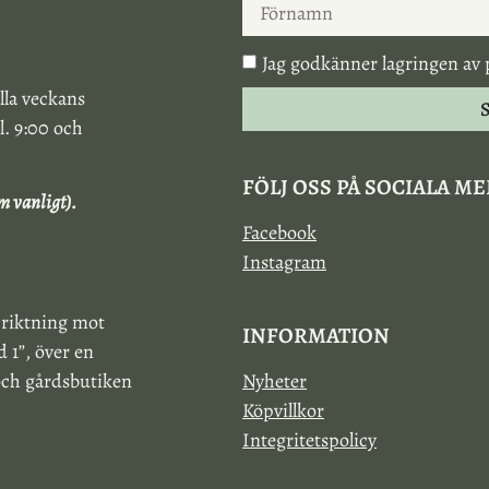
Jag godkänner lagringen av 
lla veckans
S
l. 9:00 och
FÖLJ OSS PÅ SOCIALA M
m vanligt).
Facebook
Instagram
 riktning mot
INFORMATION
 1”, över en
 och gårdsbutiken
Nyheter
Köpvillkor
Integritetspolicy