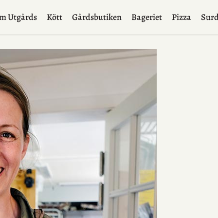
m Utgårds
Kött
Gårdsbutiken
Bageriet
Pizza
Surd