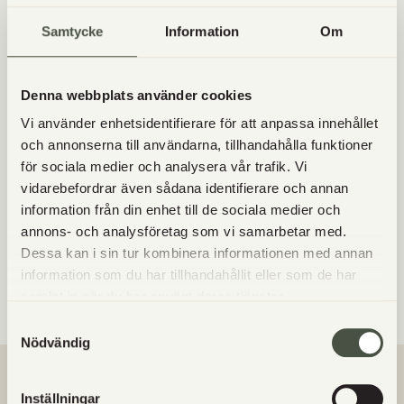
emmer, knäckebröd på svedjeråg, kakor, granola, av
Samtycke
Information
Om
hela kärnor på emmer kan du koka risgrynsgröt, göra
“risotto”, m.m.
Denna webbplats använder cookies
Jag hoppas du som upplever att du mår bättre av att
inte äta gluten men saknar det vågar prova
Vi använder enhetsidentifierare för att anpassa innehållet
och annonserna till användarna, tillhandahålla funktioner
kulturspannmål.
för sociala medier och analysera vår trafik. Vi
Bröd på surdeg, blötlägg kärnor, låt pannkakssmet stå
vidarebefordrar även sådana identifierare och annan
över natten och använd mer fullkornsmjöl!
information från din enhet till de sociala medier och
Virvelmalet eller finmalet fullkorn får du egenskaper av
annons- och analysföretag som vi samarbetar med.
ett siktat mjöl men näring och smak från fullkorn.
Dessa kan i sin tur kombinera informationen med annan
information som du har tillhandahållit eller som de har
Har du frågor försöker jag gärna svara på dem!
samlat in när du har använt deras tjänster.
Samtyckesval
Nödvändig
VANLIGA FRÅGOR
Inställningar