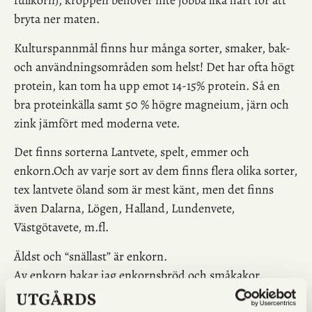
fullkorn), kroppen behöver inte jobba lika hårt för att
bryta ner maten.
Kulturspannmål finns hur många sorter, smaker, bak-
och användningsområden som helst! Det har ofta högt
protein, kan tom ha upp emot 14-15% protein. Så en
bra proteinkälla samt 50 % högre magneium, järn och
zink jämfört med moderna vete.
Det finns sorterna Lantvete, spelt, emmer och
enkorn.Och av varje sort av dem finns flera olika sorter,
tex lantvete öland som är mest känt, men det finns
även Dalarna, Lögen, Halland, Lundenvete,
Västgötavete, m.fl.
Äldst och “snällast” är enkorn.
Av enkorn bakar jag enkornsbröd och småkakor.
Det finns även produkter som pasta på svedjeråg och