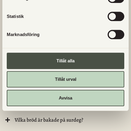
Statistik
Finns det glutenfritt bröd/bakverk?
Marknadsföring
Vart kommer Utgårds kött från?
Hur betalar jag när jag handlar hos Utgårds?
Tillåt alla
Vad är lantvete?
Tillåt urval
Säljs Utgårds egna produkter någon annanstans?
Avvisa
Vilka dagar finns det nybakat i gårdsbutiken?
Vilka bröd är bakade på surdeg?