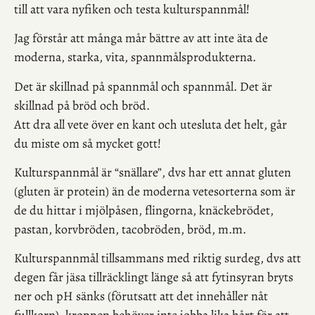
till att vara nyfiken och testa kulturspannmål!
Jag förstår att många mår bättre av att inte äta de
moderna, starka, vita, spannmålsprodukterna.
Det är skillnad på spannmål och spannmål. Det är
skillnad på bröd och bröd.
Att dra all vete över en kant och utesluta det helt, går
du miste om så mycket gott!
Kulturspannmål är “snällare”, dvs har ett annat gluten
(gluten är protein) än de moderna vetesorterna som är
de du hittar i mjölpåsen, flingorna, knäckebrödet,
pastan, korvbröden, tacobröden, bröd, m.m.
Kulturspannmål tillsammans med riktig surdeg, dvs att
degen får jäsa tillräcklingt länge så att fytinsyran bryts
ner och pH sänks (förutsatt att det innehåller nåt