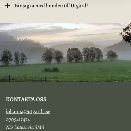
Får jag ta med hunden till Utgård?
KONTAKTA OSS
johanna@utgards.se
0705417474
Nås lättast via SMS